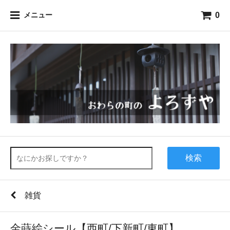
0
メニュー
検索
雑貨
金蒔絵シール【西町/下新町/東町】