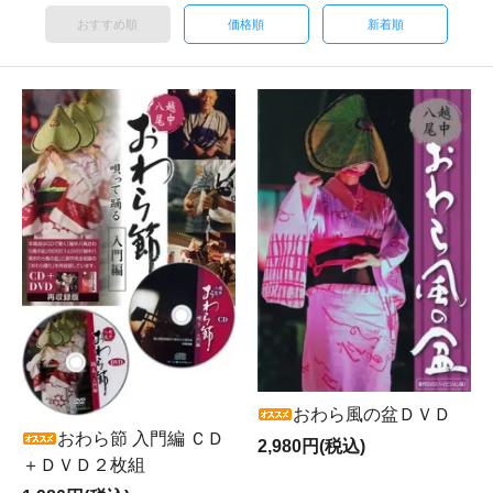
おすすめ順
価格順
新着順
おわら風の盆ＤＶＤ
おわら節 入門編 ＣＤ
2,980円(税込)
＋ＤＶＤ２枚組