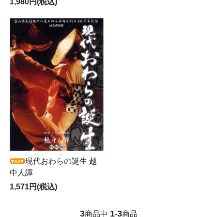
1,980円(税込)
現代おわらの誕生 越
中人譚
1,571円(税込)
3
1
3
商品中
-
商品