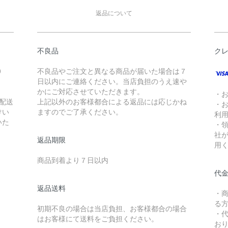
返品について
不良品
ク
0
不良品やご注文と異なる商品が届いた場合は７
日以内にご連絡ください。当店負担のうえ速や
かにご対応させていただきます。
・
配送
上記以外のお客様都合による返品には応じかね
・
けい
ますのでご了承ください。
利
いた
・
社
返品期限
用
商品到着より７日以内
代
返品送料
・
る
初期不良の場合は当店負担、お客様都合の場合
・
はお客様にて送料をご負担ください。
お