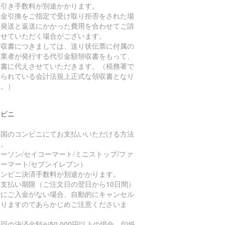
代引き手数料が別途かかります。
代金引換をご指定で受け取り拒否をされた場
、発送と返送にかかった費用を合わせてご請
させていただく場合がございます。
領収書につきましては、送り状伝票に付属の
送業者が発行する代引金額領収書をもって、
収書に代えさせていただきます。（税務署で
められている会計法規上正式な領収書となり
す。）
ンビニ
全国のコンビニにてお支払いいただける方法
す。
ーソン/セイコーマート/ミニストップ/ファ
ーマート/セブンイレブン）
コンビニ決済手数料が別途かかります。
お支払い期限（ご注文日の翌日から10日間）
でにご入金がない場合、自動的にキャンセル
なりますのであらかじめご注意くださいま
。
回の決済金額が50,000円以上の場合、印紙