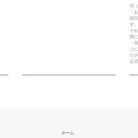
代（
・
望
す
そ
間
・
ジに
だ
正
ホーム