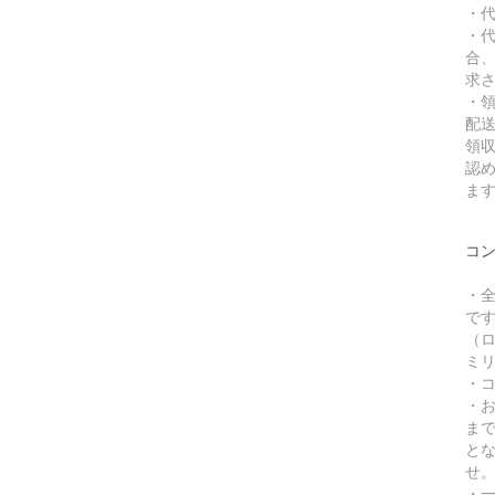
・
・
合
求
・
配
領
認
ま
コ
・
で
（ロ
ミリ
・
・
ま
と
せ
・一