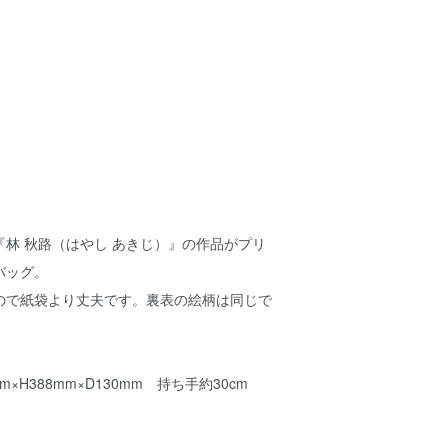
林 秋路（はやし あきじ）』の作品がプリ
バッグ。
ので紙袋より丈夫です。裏表の絵柄は同じで
×H388mm×D130mm 持ち手約30cm