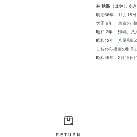
林 秋路（はやし あ
明治36年 11月1
大正 6年 東京の川
昭和 2年 帰郷、
昭和12年 八尾和
しおわら板画の制作
昭和49年 2月19日
RETURN