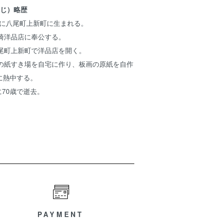
きじ）略歴
8日に八尾町上新町に生まれる。
崎洋品店に奉公する。
八尾町上新町で洋品店を開く。
紙の紙すき場を自宅に作り、板画の原紙を自作
に熱中する。
に70歳で逝去。
PAYMENT