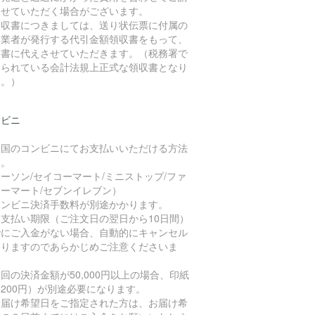
させていただく場合がございます。
領収書につきましては、送り状伝票に付属の
送業者が発行する代引金額領収書をもって、
収書に代えさせていただきます。（税務署で
められている会計法規上正式な領収書となり
す。）
ンビニ
全国のコンビニにてお支払いいただける方法
す。
ーソン/セイコーマート/ミニストップ/ファ
ーマート/セブンイレブン）
コンビニ決済手数料が別途かかります。
お支払い期限（ご注文日の翌日から10日間）
でにご入金がない場合、自動的にキャンセル
なりますのであらかじめご注意くださいま
。
回の決済金額が50,000円以上の場合、印紙
200円）が別途必要になります。
お届け希望日をご指定された方は、お届け希