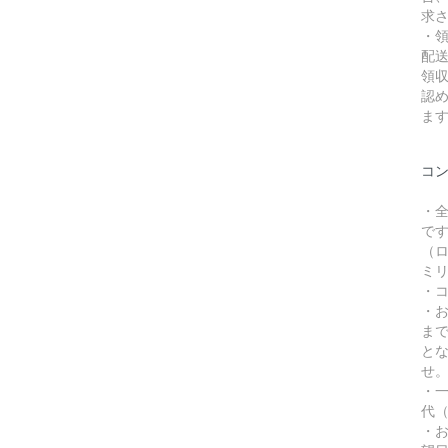
求
・
配
領
認
ま
コ
・
で
（ロ
ミリ
・
・
ま
と
せ
・一
代（
・