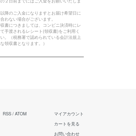
日の２日前までにはご入金をお願いいたしま
。
れ以降のご入金になりますとお届け希望日に
に合わない場合がございます。
領収書につきましては、コンビニ決済時にレ
て手渡されるレシート(領収書)をご利用く
さい。（税務署で認められている会計法規上
式な領収書となります。）
RSS
/
ATOM
マイアカウント
カートを見る
お問い合わせ