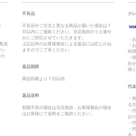
不良品
ク
0
不良品やご注文と異なる商品が届いた場合は７
日以内にご連絡ください。当店負担のうえ速や
かにご対応させていただきます。
・
配送
上記以外のお客様都合による返品には応じかね
・
けい
ますのでご了承ください。
利
いた
・
社
返品期限
用
商品到着より７日以内
代
返品送料
・
る
初期不良の場合は当店負担、お客様都合の場合
・
はお客様にて送料をご負担ください。
お
・
・
合