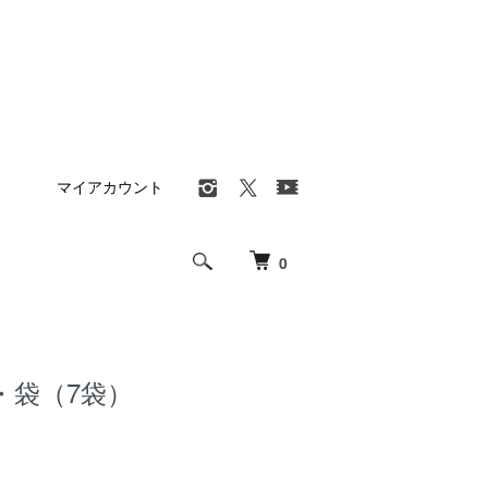
マイアカウント
0
・袋（7袋）