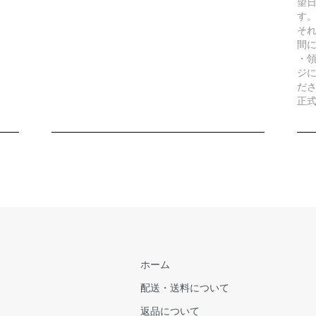
望
す
そ
間
・
ジに
だ
正
ホーム
配送・送料について
返品について